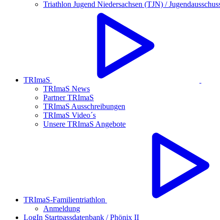
Triathlon Jugend Niedersachsen (TJN) / Jugendausschus
TRImaS
TRImaS News
Partner TRImaS
TRImaS Ausschreibungen
TRImaS Video´s
Unsere TRImaS Angebote
TRImaS-Familientriathlon
Anmeldung
LogIn Startpassdatenbank / Phönix II