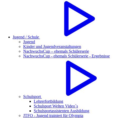
Jugend / Schule
Jugend
Kinder und Jugendveranstaltungen
NachwuchsCup – ehemals Schülerserie
NachwuchsCup - ehemals Schülerserie - Ergebnisse
Schulsport
Lehrerfortbildung
Schulsport Welten Video´s
Schulsportassistenten Ausbildung
JTFO - Jugend trainiert für Olympia