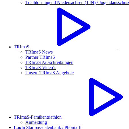
Triathlon Jugend Niedersachsen (TJN) / Jugendausschus
TRImaS
TRImaS News
Partner TRImaS
TRImaS Ausschreibungen
TRImaS Video´s
Unsere TRImaS Angebote
TRImaS-Familientriathlon
Anmeldung
LogIn Startpassdatenbank / Phönix II