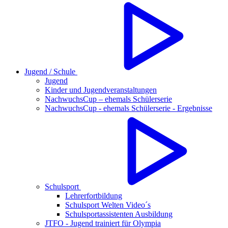
Jugend / Schule
Jugend
Kinder und Jugendveranstaltungen
NachwuchsCup – ehemals Schülerserie
NachwuchsCup - ehemals Schülerserie - Ergebnisse
Schulsport
Lehrerfortbildung
Schulsport Welten Video´s
Schulsportassistenten Ausbildung
JTFO - Jugend trainiert für Olympia