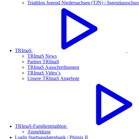
Triathlon Jugend Niedersachsen (TJN) / Jugendausschus
TRImaS
TRImaS News
Partner TRImaS
TRImaS Ausschreibungen
TRImaS Video´s
Unsere TRImaS Angebote
TRImaS-Familientriathlon
Anmeldung
LogIn Startpassdatenbank / Phönix II