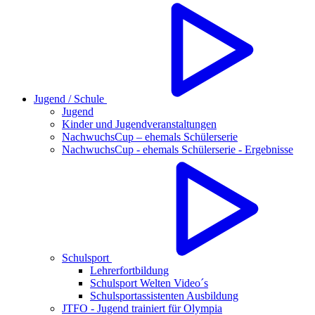
Jugend / Schule
Jugend
Kinder und Jugendveranstaltungen
NachwuchsCup – ehemals Schülerserie
NachwuchsCup - ehemals Schülerserie - Ergebnisse
Schulsport
Lehrerfortbildung
Schulsport Welten Video´s
Schulsportassistenten Ausbildung
JTFO - Jugend trainiert für Olympia