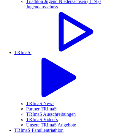
Triathlon Jugend Niedersachsen (TJN) /
Jugendausschuss
TRImaS
TRImaS News
Partner TRImaS
TRImaS Ausschreibungen
TRImaS Video´s
Unsere TRImaS Angebote
TRImaS-Familientriathlon