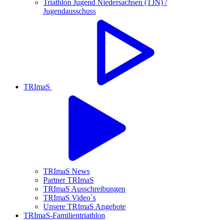
Triathlon Jugend Niedersachsen (TJN) /
Jugendausschuss
TRImaS
TRImaS News
Partner TRImaS
TRImaS Ausschreibungen
TRImaS Video´s
Unsere TRImaS Angebote
TRImaS-Familientriathlon