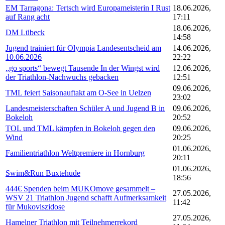
EM Tarragona: Tertsch wird Europameisterin I Rust
18.06.2026,
auf Rang acht
17:11
18.06.2026,
DM Lübeck
14:58
Jugend trainiert für Olympia Landesentscheid am
14.06.2026,
10.06.2026
22:22
„go sports“ bewegt Tausende In der Wingst wird
12.06.2026,
der Triathlon-Nachwuchs gebacken
12:51
09.06.2026,
TML feiert Saisonauftakt am O-See in Uelzen
23:02
Landesmeisterschaften Schüler A und Jugend B in
09.06.2026,
Bokeloh
20:52
TOL und TML kämpfen in Bokeloh gegen den
09.06.2026,
Wind
20:25
01.06.2026,
Familientriathlon Weltpremiere in Hornburg
20:11
01.06.2026,
Swim&Run Buxtehude
18:56
444€ Spenden beim MUKOmove gesammelt –
27.05.2026,
WSV 21 Triathlon Jugend schafft Aufmerksamkeit
11:42
für Mukoviszidose
27.05.2026,
Hamelner Triathlon mit Teilnehmerrekord