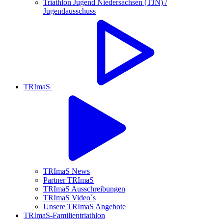
Triathlon Jugend Niedersachsen (TJN) /
Jugendausschuss
TRImaS
TRImaS News
Partner TRImaS
TRImaS Ausschreibungen
TRImaS Video´s
Unsere TRImaS Angebote
TRImaS-Familientriathlon