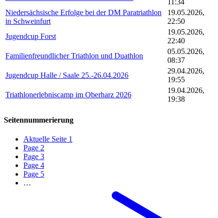
11:34
Niedersächsische Erfolge bei der DM Paratriathlon
19.05.2026,
in Schweinfurt
22:50
19.05.2026,
Jugendcup Forst
22:40
05.05.2026,
Familienfreundlicher Triathlon und Duathlon
08:37
29.04.2026,
Jugendcup Halle / Saale 25.-26.04.2026
19:55
19.04.2026,
Triathlonerlebniscamp im Oberharz 2026
19:38
Seitennummerierung
Aktuelle Seite
1
Page
2
Page
3
Page
4
Page
5
…