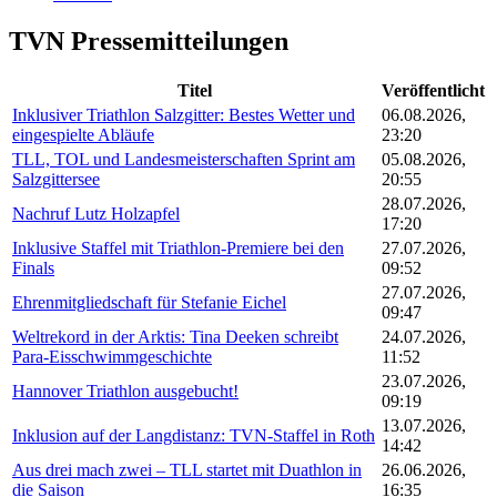
TVN Pressemitteilungen
Titel
Veröffentlicht
Inklusiver Triathlon Salzgitter: Bestes Wetter und
06.08.2026,
eingespielte Abläufe
23:20
TLL, TOL und Landesmeisterschaften Sprint am
05.08.2026,
Salzgittersee
20:55
28.07.2026,
Nachruf Lutz Holzapfel
17:20
Inklusive Staffel mit Triathlon-Premiere bei den
27.07.2026,
Finals
09:52
27.07.2026,
Ehrenmitgliedschaft für Stefanie Eichel
09:47
Weltrekord in der Arktis: Tina Deeken schreibt
24.07.2026,
Para-Eisschwimmgeschichte
11:52
23.07.2026,
Hannover Triathlon ausgebucht!
09:19
13.07.2026,
Inklusion auf der Langdistanz: TVN-Staffel in Roth
14:42
Aus drei mach zwei – TLL startet mit Duathlon in
26.06.2026,
die Saison
16:35