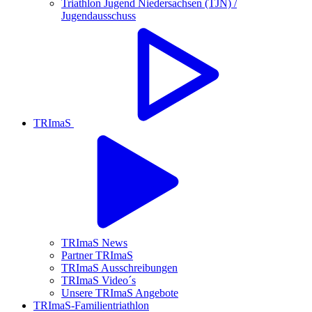
Triathlon Jugend Niedersachsen (TJN) /
Jugendausschuss
TRImaS
TRImaS News
Partner TRImaS
TRImaS Ausschreibungen
TRImaS Video´s
Unsere TRImaS Angebote
TRImaS-Familientriathlon