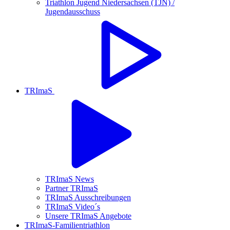
Triathlon Jugend Niedersachsen (TJN) /
Jugendausschuss
TRImaS
TRImaS News
Partner TRImaS
TRImaS Ausschreibungen
TRImaS Video´s
Unsere TRImaS Angebote
TRImaS-Familientriathlon