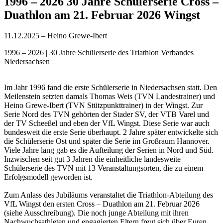
1996 – 2026 30 Jahre Schülerserie Cross –
Duathlon am 21. Februar 2026 Wingst
11.12.2025 – Heino Grewe-Ibert
1996 – 2026 | 30 Jahre Schülerserie des Triathlon Verbandes
Niedersachsen
Im Jahr 1996 fand die erste Schülerserie in Niedersachsen statt. Den
Meilenstein setzten damals Thomas Weis (TVN Landestrainer) und
Heino Grewe-Ibert (TVN Stützpunkttrainer) in der Wingst. Zur
Serie Nord des TVN gehörten der Stader SV, der VTB Varel und
der TV Scheeßel und eben der VfL Wingst. Diese Serie war auch
bundesweit die erste Serie überhaupt. 2 Jahre später entwickelte sich
die Schülerserie Ost und später die Serie im Großraum Hannover.
Viele Jahre lang gab es die Aufteilung der Serien in Nord und Süd.
Inzwischen seit gut 3 Jahren die einheitliche landesweite
Schülerserie des TVN mit 13 Veranstaltungsorten, die zu einem
Erfolgsmodell geworden ist.
Zum Anlass des Jubiläums veranstaltet die Triathlon-Abteilung des
VfL Wingst den ersten Cross – Duathlon am 21. Februar 2026
(siehe Ausschreibung). Die noch junge Abteilung mit ihren
Nachwuchsathleten und engagierten Eltern freut sich über Euren