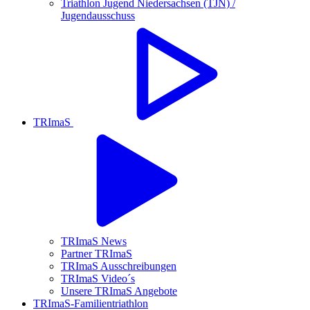
Triathlon Jugend Niedersachsen (TJN) /
Jugendausschuss
TRImaS
TRImaS News
Partner TRImaS
TRImaS Ausschreibungen
TRImaS Video´s
Unsere TRImaS Angebote
TRImaS-Familientriathlon