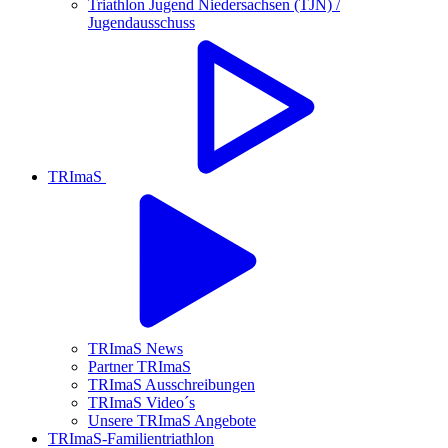
Triathlon Jugend Niedersachsen (TJN) /
Jugendausschuss
TRImaS
TRImaS News
Partner TRImaS
TRImaS Ausschreibungen
TRImaS Video´s
Unsere TRImaS Angebote
TRImaS-Familientriathlon